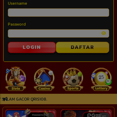
Username
Password
LOGIN
DAFTAR
108.