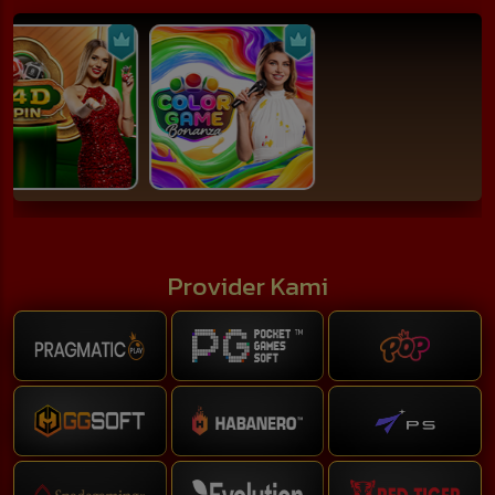
Provider Kami