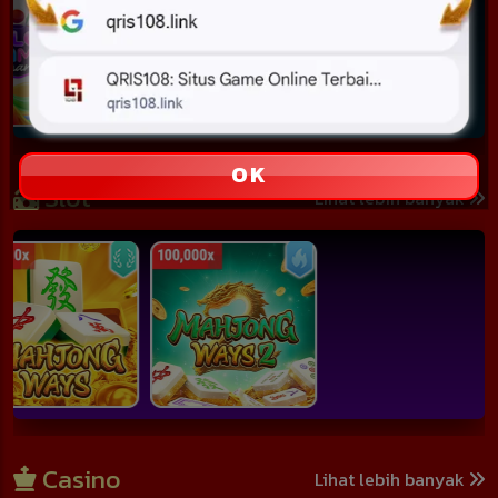
OK
Slot
Lihat lebih banyak
Casino
Lihat lebih banyak