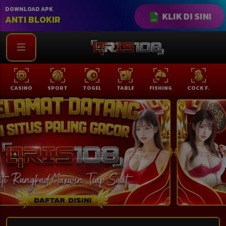
DOWNLOAD APK
KLIK DI SINI
ANTI BLOKIR
CASINO
SPORT
TOGEL
TABLE
FISHING
COCK F.