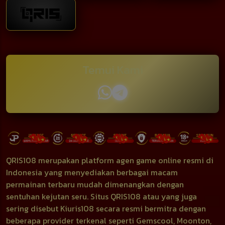
Temui Kami
QRIS108 merupakan platform agen game online resmi di
Indonesia yang menyediakan berbagai macam
permainan terbaru mudah dimenangkan dengan
sentuhan kejutan seru. Situs QRIS108 atau yang juga
sering disebut Kiuris108 secara resmi bermitra dengan
beberapa provider terkenal seperti Gemscool, Moonton,