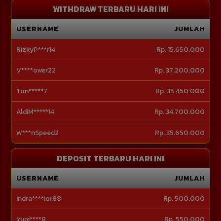
WITHDRAW TERBARU HARI INI
USERNAME
JUMLAH
Ton*****7
Rp. 35.450.000
AldiM*****14
Rp. 34.700.000
W***nSpeed2
Rp. 35.650.000
Rudy***15
Rp. 27.850.000
DEPOSIT TERBARU HARI INI
USERNAME
JUMLAH
Ton***y77
Rp. 950.000
Nin****77
Rp. 800.000