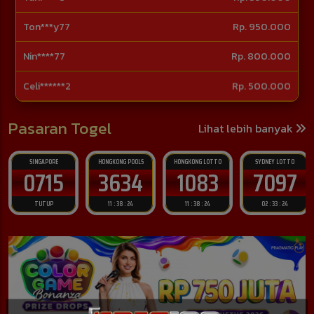
Celi******2
Rp. 500.000
Lu******t19
Rp. 750.000
Pasaran Togel
Lihat lebih banyak
SINGAPORE
HONGKONG POOLS
HONGKONG LOTTO
SYDNEY LOTTO
0715
3634
1083
7097
TUTUP
11 : 38 : 21
11 : 38 : 21
02 : 33 : 21